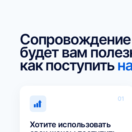
Сопровождение по
будет вам полезно
как поступить
на б
01
Хотите использовать
свои шансы поступить
на бюджет по
максимуму
Под текущий уровень знаний ребёнка
и возможности, чтобы сэкономить