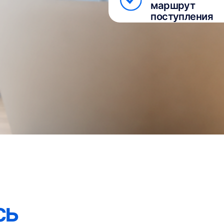
жет
ребёнок поступил на специальность
155 баллов Е
ставрация
в
СпбГИК
в 2023 бюджет,
но поступил
угой на стоматолога на целевое
Ставропольском ГМУ