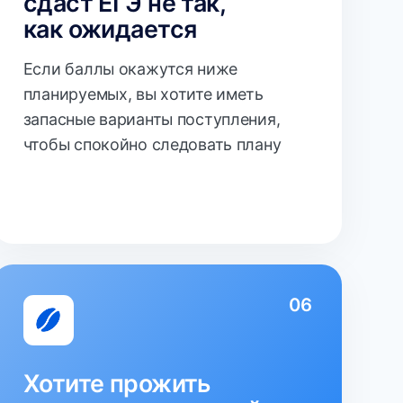
06
е прожить
пление спокойно,
ервных срывов
о, чтобы рядом был
специалист, который
увидеть реальную картину
я принять правильное