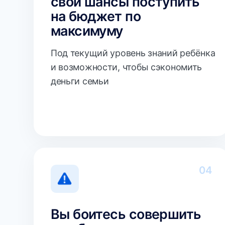
деньги семьи
04
Вы боитесь совершить
ошибки, упустить
важные детали
или навредить будущему ребёнка
из-за недостатка знаний и опыта.
У вас есть страх: баллы могут быть
нормальные, но семья ошибётся
с вузами, приоритетами, сроками,