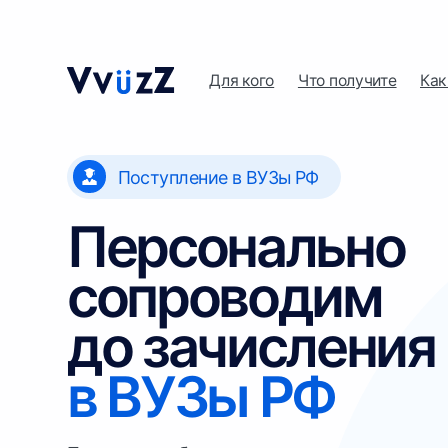
Для кого
Что получите
Как помог
Поступление в ВУЗы РФ
Персонально
сопроводим
до зачисления
в ВУЗы РФ
Поможем выбрать специальность,
подобрать вузы, оценить шансы