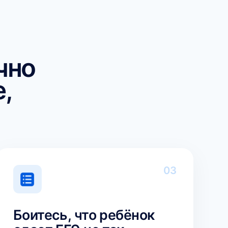
03
сь, что ребёнок
ЕГЭ не так,
жидается
лы окажутся ниже
мых, вы хотите иметь
 варианты поступления,
окойно следовать плану