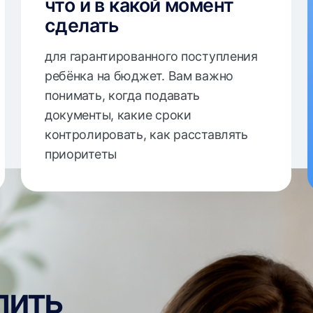
приоритеты
ть
омив
ервы
к
очная
аранее