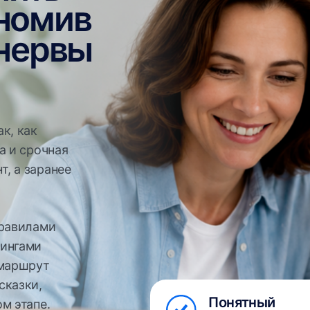
ами
ми
ут
,
Понятный
пе.
маршрут
поступления