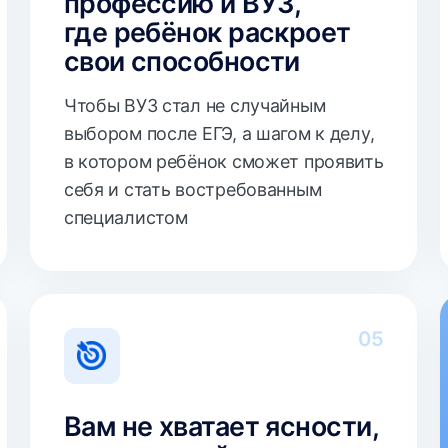
в котором ребёнок сможет проявить
себя и стать востребованным
специалистом
05
Вам не хватает ясности,
Хотит
что и в какой момент
посту
сделать
без н
для гарантированного поступления
Вам важн
ребёнка на бюджет. Вам важно
опытный 
понимать, когда подавать
поможет 
документы, какие сроки
и воврем
контролировать, как расставлять
решение