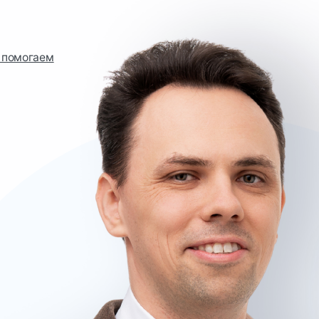
аем
9
наших 
на бюд
эта ци
Дми
Руково