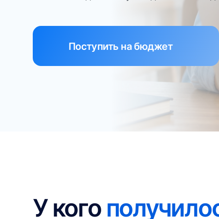
У кого
получилось
поступить на бюд
У Елены двое дочерей поступили
1 
на бюджет:
в ВШЭ и в МГУ
ре
др
в