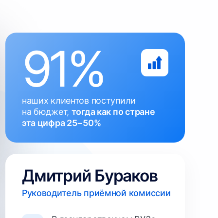
1%
клиентов поступили
жет,
тогда как по стране
фра 25−50%
трий Бураков
дитель приёмной комиссии
В государственном ВУЗе
более 16 лет