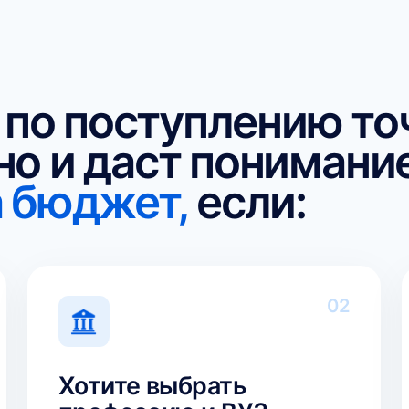
 поступлению точно
 и даст понимание,
юджет,
если:
02
Хотите выбрать
Боите
профессию и ВУЗ,
сдаст 
где ребёнок раскроет
как о
свои способности
Если бал
планируе
Чтобы ВУЗ стал не случайным
запасные
выбором после ЕГЭ, а шагом к делу,
чтобы сп