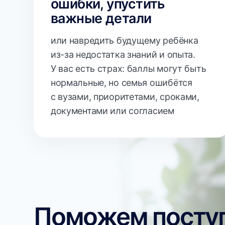
документами или согласием
Поможем поступи
на бюджет, сэкон
время, деньги и н
семьи
Даже если ребёнок сдаст ЕГЭ не так, ка
планировали, у вас будет не паника и ср
смена решений в последний момент, а з